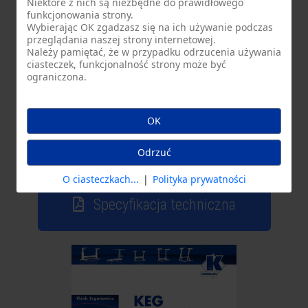
Niektóre z nich są niezbędne do prawidłowego
funkcjonowania strony.
Wybierając
OK
zgadzasz się na ich używanie podczas
przeglądania naszej strony internetowej.
Należy pamiętać, że w przypadku odrzucenia używania
ciasteczek, funkcjonalność strony może być
ograniczona.
OK
Odrzuć
O ciasteczkach...
|
Polityka prywatności
Specyfikacja techniczna