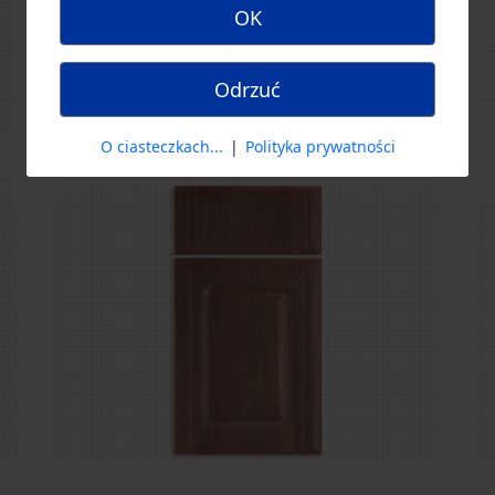
OK
Odrzuć
O ciasteczkach...
|
Polityka prywatności