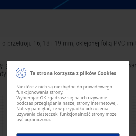
o przekroju 16, 18 i 19 mm, oklejonej folią PVC im
ię gładką jak również w dowolny sposób frezow
Ta strona korzysta z plików Cookies
ty prezentują się doskonale.
Niektóre z nich są niezbędne do prawidłowego
funkcjonowania strony.
Wybierając
OK
zgadzasz się na ich używanie
podczas przeglądania naszej strony internetowej.
Należy pamiętać, że w przypadku odrzucenia
używania ciasteczek, funkcjonalność strony może
być ograniczona.