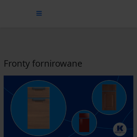
Fronty fornirowane